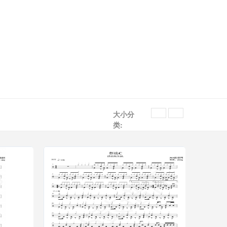
大小分
类: