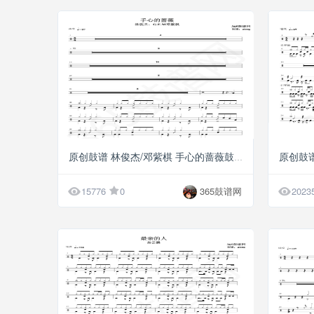
G5
原创鼓谱 林俊杰/邓紫棋 手心的蔷薇鼓谱 架子鼓


15776
0
365鼓谱网
2023