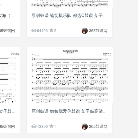
G5
G5
原创鼓谱 周冬雨、王俊凯 星辰大海（群星版）鼓
原创鼓谱 缝纫机乐队 都选C鼓谱 架子鼓高清PDF

65鼓谱网
64193
2
365鼓谱网
G5
G5
原创鼓谱 薛之谦 动物世界鼓谱 架子鼓高清PDF
原创鼓谱 姑娘我爱你鼓谱 架子鼓高清PDF

65鼓谱网
13399
1
365鼓谱网