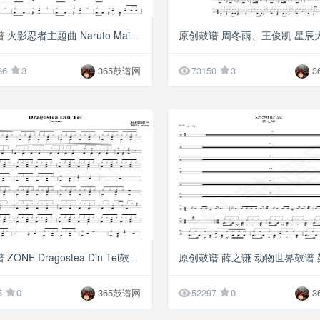
G5
原创鼓谱 火影忍者主题曲 Naruto Main Theme鼓谱 架子

86
3
365鼓谱网
73150
3
3
G5
原创鼓谱 ZONE Dragostea Din Tei鼓谱 架子鼓高清PDF

5
0
365鼓谱网
52297
0
3