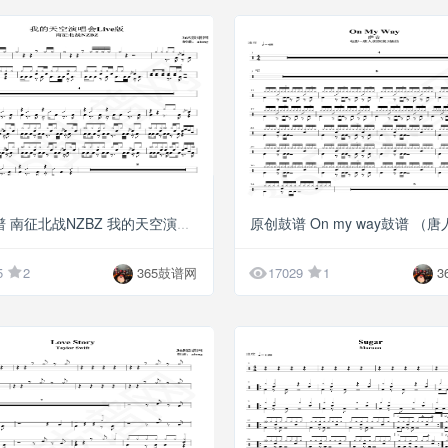
G10
原创鼓谱 南征北战NZBZ 我的天空演唱会Live版鼓谱

5
2
365鼓谱网
17029
1
3