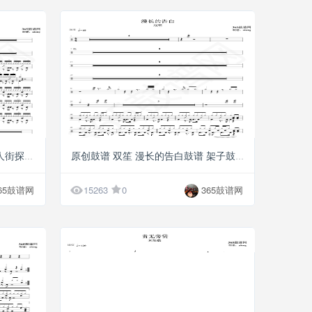
G5
G5
原创鼓谱 On my way鼓谱 （唐人街探案3插曲）架子
原创鼓谱 双笙 漫长的告白鼓谱 架子鼓高清PDF

65鼓谱网
15263
0
365鼓谱网