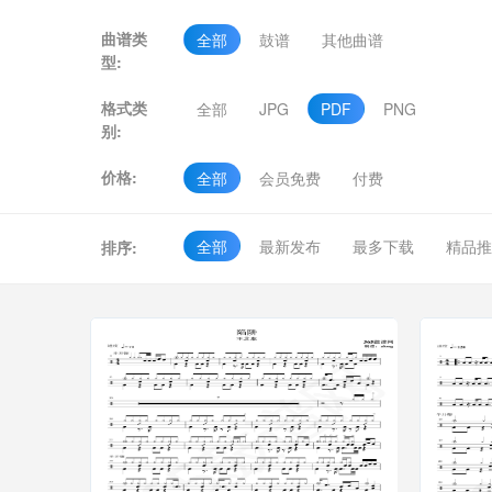
曲谱类
全部
鼓谱
其他曲谱
型:
格式类
全部
JPG
PDF
PNG
别:
价格:
全部
会员免费
付费
全部
最新发布
最多下载
精品推
排序: