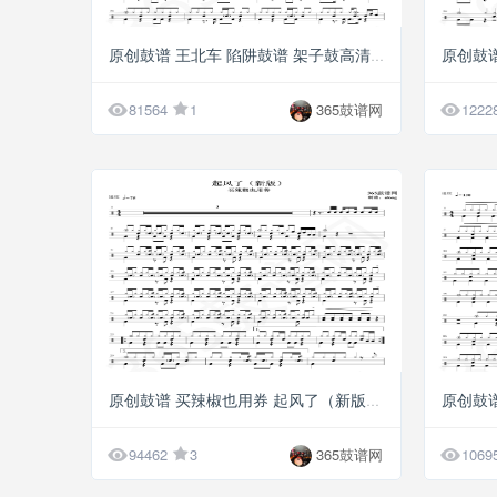
G5
原创鼓谱 王北车 陷阱鼓谱 架子鼓高清PDF


81564
1
365鼓谱网
1222
G5
原创鼓谱 买辣椒也用券 起风了（新版）鼓谱 架


94462
3
365鼓谱网
1069