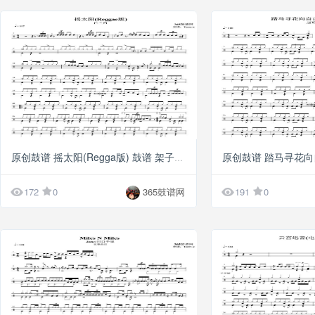
G8
原创鼓谱 摇太阳(Regga版) 鼓谱 架子鼓 高清鼓谱


172
0
365鼓谱网
191
0