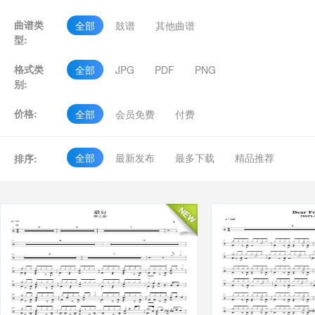
曲谱类
全部
鼓谱
其他曲谱
型:
格式类
全部
JPG
PDF
PNG
别:
价格:
全部
会员免费
付费
全部
最新发布
最多下载
精品推荐
排序: