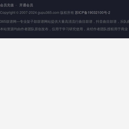
会员充值
-
开通会员
Copyright © 2007-2024 gupu365.com 版权所有
苏ICP备19032100号-2
365鼓谱网—专业架子鼓鼓谱网站提供大量高清流行曲目鼓谱，抖音曲目鼓谱，乐队曲目鼓
本站资源均由作者团队原创发布，仅用于学习研究使用，未经作者团队授权用于商业