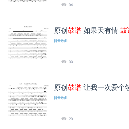

194
原创
鼓谱
如果天有情
鼓
抖音热曲
...

190
原创
鼓谱
让我一次爱个够
抖音热曲
...

129