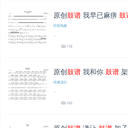
原创
鼓谱
我早已麻痹
鼓
抖音热曲
...

178
原创
鼓谱
我和你
鼓谱
架
经典流行
...

163
原创
鼓谱
谦让
鼓谱
架子