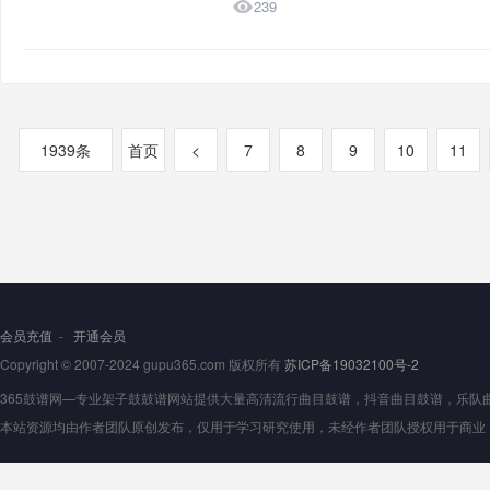

239
1939条
首页
<
7
8
9
10
11
会员充值
-
开通会员
Copyright © 2007-2024 gupu365.com 版权所有
苏ICP备19032100号-2
365鼓谱网—专业架子鼓鼓谱网站提供大量高清流行曲目鼓谱，抖音曲目鼓谱，乐队曲目鼓
本站资源均由作者团队原创发布，仅用于学习研究使用，未经作者团队授权用于商业