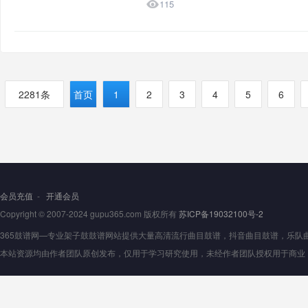

115
2281条
首页
1
2
3
4
5
6
会员充值
-
开通会员
Copyright © 2007-2024 gupu365.com 版权所有
苏ICP备19032100号-2
365鼓谱网—专业架子鼓鼓谱网站提供大量高清流行曲目鼓谱，抖音曲目鼓谱，乐队曲目鼓
本站资源均由作者团队原创发布，仅用于学习研究使用，未经作者团队授权用于商业