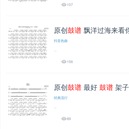

107
原创
鼓谱
飘洋过海来看你
抖音热曲
...

156
原创
鼓谱
最好
鼓谱
架子
经典流行
...

89