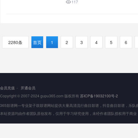

117
2280条
首页
1
2
3
4
5
6
会员充值
-
开通会员
Copyright © 2007-2024 gupu365.com 版权所有
苏ICP备19032100号-2
365鼓谱网—专业架子鼓鼓谱网站提供大量高清流行曲目鼓谱，抖音曲目鼓谱，乐队曲目鼓
本站资源均由作者团队原创发布，仅用于学习研究使用，未经作者团队授权用于商业