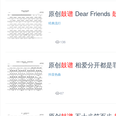
原创
鼓谱
Dear Friends
经典流行
...

136
原创
鼓谱
相爱分开都是
抖音热曲
...

67
原创
鼓谱
五十步笑百步