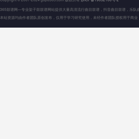
365鼓谱网—专业架子鼓鼓谱网站提供大量高清流行曲目鼓谱，抖音曲目鼓谱，乐队曲目鼓
本站资源均由作者团队原创发布，仅用于学习研究使用，未经作者团队授权用于商业