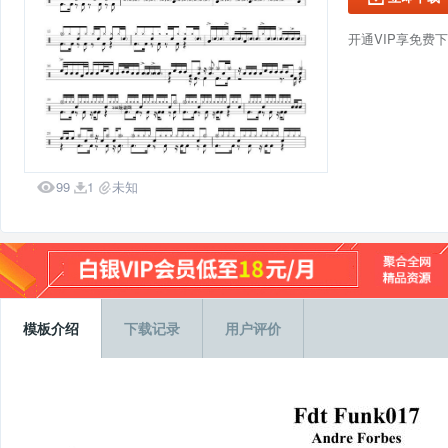
开通VIP享免费

99
1
未知


模板介绍
下载记录
用户评价