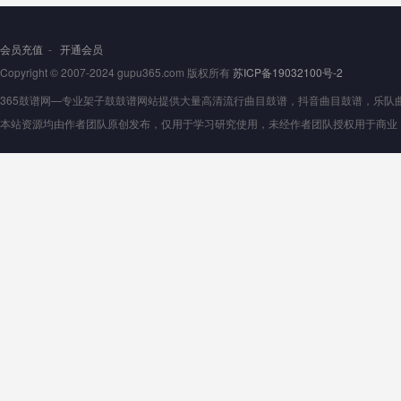
会员充值
-
开通会员
Copyright © 2007-2024 gupu365.com 版权所有
苏ICP备19032100号-2
365鼓谱网—专业架子鼓鼓谱网站提供大量高清流行曲目鼓谱，抖音曲目鼓谱，乐队曲目鼓
本站资源均由作者团队原创发布，仅用于学习研究使用，未经作者团队授权用于商业