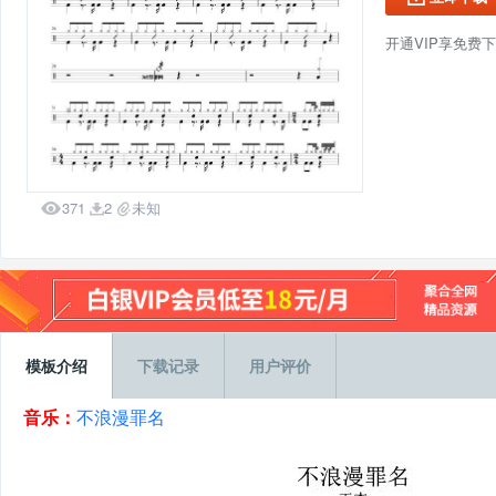
开通VIP享免费

371
2
未知


模板介绍
下载记录
用户评价
音乐：
不浪漫罪名