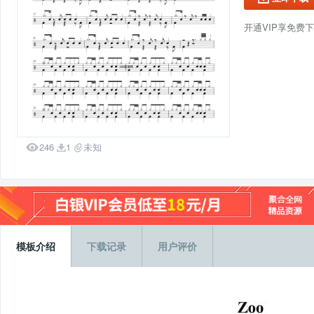
开通VIP享免费

246
1
未知


模板介绍
下载记录
用户评价