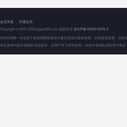
会员充值
-
开通会员
Copyright © 2007-2024 gupu365.com 版权所有
苏ICP备19032100号-2
365鼓谱网—专业架子鼓鼓谱网站提供大量高清流行曲目鼓谱，抖音曲目鼓谱，乐队曲目鼓
本站资源均由作者团队原创发布，仅用于学习研究使用，未经作者团队授权用于商业