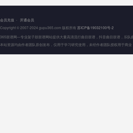
会员充值
-
开通会员
Copyright © 2007-2024 gupu365.com 版权所有
苏ICP备19032100号-2
365鼓谱网—专业架子鼓鼓谱网站提供大量高清流行曲目鼓谱，抖音曲目鼓谱，乐队曲目鼓
本站资源均由作者团队原创发布，仅用于学习研究使用，未经作者团队授权用于商业