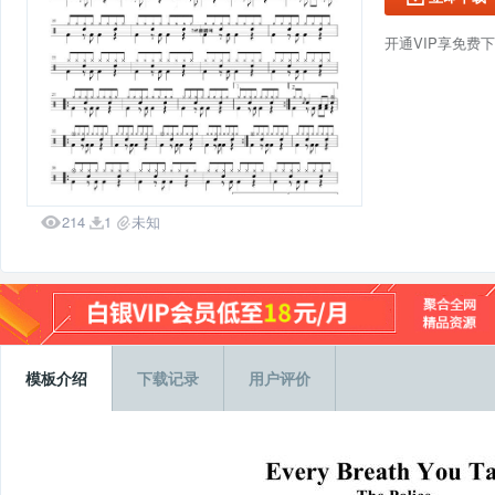
开通VIP享免费

214
1
未知


模板介绍
下载记录
用户评价