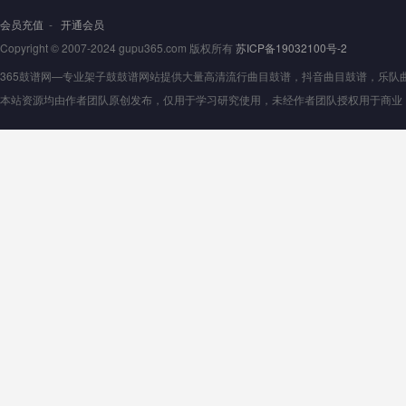
会员充值
-
开通会员
Copyright © 2007-2024 gupu365.com 版权所有
苏ICP备19032100号-2
365鼓谱网—专业架子鼓鼓谱网站提供大量高清流行曲目鼓谱，抖音曲目鼓谱，乐队曲目鼓
本站资源均由作者团队原创发布，仅用于学习研究使用，未经作者团队授权用于商业