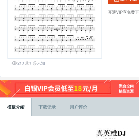
开通VIP享免费

210
1
未知


模板介绍
下载记录
用户评价