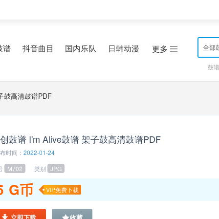
鼓谱
抖音曲目
国内乐队
日韩动漫
全部
更多
鼓
 架子鼓高清鼓谱PDF
创鼓谱 I'm Alive鼓谱 架子鼓高清鼓谱PDF
布时间：
2022-01-24
号
M702
类别
JPG
5
G币
VIP免费下载
立即下载
收藏
