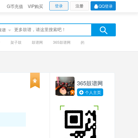
登录
注册
G币充值
VIP购买
QQ登录
鼓谱
谱
架子鼓
鼓谱网
365鼓谱网
的
365鼓谱网
个人主页