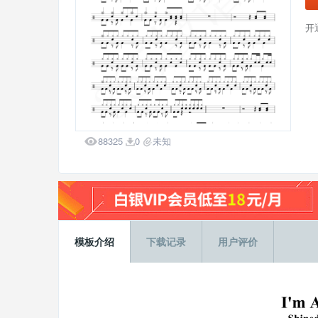
开

88325
0
未知


模板介绍
下载记录
用户评价